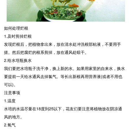
如何处理烂根
1.及时剪掉烂根
发现烂根后，把植物拿出来，放在清水处冲洗根部粘液，不要用手
搓。然后把腐烂的根系剪掉，放在通风处晾干。
2.给水培瓶换水
我们要把水培瓶子洗干净，换上新的水。如果用家里的自来水，换水
要提前一天给水通风去掉氯气。等长出新根再用营养液(或者不用也
可以)。
注意事项
1.温度
水培的水温尽量在18度到25以下，花友们要注意将植物放在阴凉通
风的地方。
2.氧气