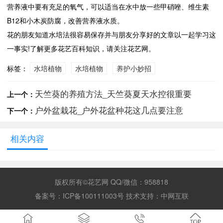
营养液中要有充足的氧气，可以适当在水中放一些甲硝唑、维生素
B12和小木炭防腐，改善营养液水质。
花的朋友知道水培法很容易保存并与朋友分享好的文章以一起学习这
一事实!了解更多花艺百科知识，请关注花艺网。
标签：
水培植物
水培植物
养护小妙招
天竺葵的养殖方法_天竺葵夏天水控很重要
上一个：
户外盆栽花_户外花盆种花这几点要注意
下一个：
相关内容
版权所有©花艺网 QQ/微信：958818
备案号：
ICP备100111003号
技术支持：
中网互联