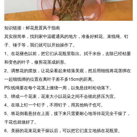
知识链接：鲜花悬置风干指南
其实很简单，找到家中温暖通风的地方，准备好鲜花、束线绳、钉
子、锤子等，我们就可以开始操作了。
1、在花褪色以前，把它们从花瓶里取出。拭干水份，去除已经枯萎
和变色的叶子，修剪花茎成斜形。
2、调整花的摆放，让花朵看起来错落美观，然后用细线将花茎绑在
一起细线绑的位置在离叶子差不多15cm的距离。
PS:线绳要在每个花茎上缠绕一周，以免悬挂时松动落下。
3、绑成一个花束，花束大小以花朵之间不会彼此挤压为宜。
4、在墙上钉一个钉子，不用钉子，用其他钩子也可。
5、将花倒着悬挂在上面，接下来只需要耐心地等待花完全干燥了，
干花也就做好了。
6、美丽的花束花束干燥以后，可以把它们直立地插在花瓶里。