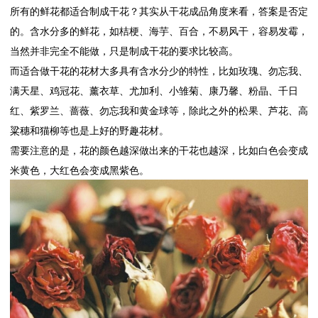
所有的鲜花都适合制成干花？其实从干花成品角度来看，答案是否定
的。含水分多的鲜花，如桔梗、海芋、百合，不易风干，容易发霉，
当然并非完全不能做，只是制成干花的要求比较高。
而适合做干花的花材大多具有含水分少的特性，比如玫瑰、勿忘我、
满天星、鸡冠花、薰衣草、尤加利、小雏菊、康乃馨、粉晶、千日
红、紫罗兰、蔷薇、勿忘我和黄金球等，除此之外的松果、芦花、高
粱穗和猫柳等也是上好的野趣花材。
需要注意的是，花的颜色越深做出来的干花也越深，比如白色会变成
米黄色，大红色会变成黑紫色。