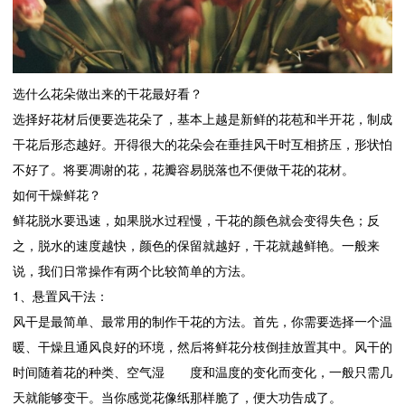
选什么花朵做出来的干花最好看？
选择好花材后便要选花朵了，基本上越是新鲜的花苞和半开花，制成
干花后形态越好。开得很大的花朵会在垂挂风干时互相挤压，形状怕
不好了。将要凋谢的花，花瓣容易脱落也不便做干花的花材。
如何干燥鲜花？
鲜花脱水要迅速，如果脱水过程慢，干花的颜色就会变得失色；反
之，脱水的速度越快，颜色的保留就越好，干花就越鲜艳。一般来
说，我们日常操作有两个比较简单的方法。
1、悬置风干法：
风干是最简单、最常用的制作干花的方法。首先，你需要选择一个温
暖、干燥且通风良好的环境，然后将鲜花分枝倒挂放置其中。风干的
时间随着花的种类、空气湿 度和温度的变化而变化，一般只需几
天就能够变干。当你感觉花像纸那样脆了，便大功告成了。