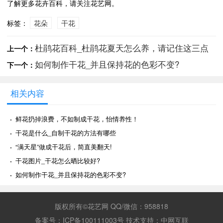
了解更多花卉百科，请关注花艺网。
标签：
花朵
干花
杜鹃花百科_杜鹃花夏天怎么养，请记住这三点
上一个：
如何制作干花_并且保持花的色彩不变?
下一个：
相关内容
·
鲜花扔掉浪费，不如制成干花，怡情养性！
·
干花是什么_自制干花的方法有哪些
·
“满天星”做成干花后，简直美翻天!
·
干花图片_干花怎么晒比较好?
·
如何制作干花_并且保持花的色彩不变?
版权所有©花艺网 QQ/微信：958818
备案号：
ICP备100111003号
技术支持：
中网互联